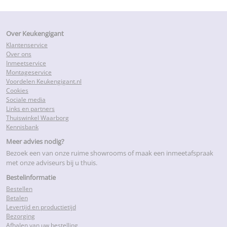
Over Keukengigant
Klantenservice
Over ons
Inmeetservice
Montageservice
Voordelen Keukengigant.nl
Cookies
Sociale media
Links en partners
Thuiswinkel Waarborg
Kennisbank
Meer advies nodig?
Bezoek een van onze ruime showrooms of maak een inmeetafspraak
met onze adviseurs bij u thuis.
Bestelinformatie
Bestellen
Betalen
Levertijd en productietijd
Bezorging
Afhalen van uw bestelling