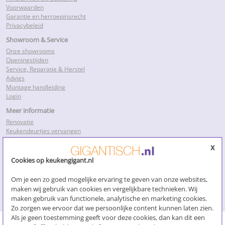
Voorwaarden
Garantie en herroepinsrecht
Privacybeleid
Showroom & Service
Onze showrooms
Openingstijden
Service, Reparatie & Herstel
Advies
Montage handleiding
Login
Meer informatie
Renovatie
Keukendeurtjes vervangen
Keukenkastdeurtjes
x
Keukenkastjes folie
Keukenkastjes vervangen
Cookies op keukengigant.nl
Kosten keukenrenovatie
Losse keukendeurtjes
Om je een zo goed mogelijke ervaring te geven van onze websites,
Nieuwe keukendeurtjes
maken wij gebruik van cookies en vergelijkbare technieken. Wij
Klik voor meer…
maken gebruik van functionele, analytische en marketing cookies.
Zo zorgen we ervoor dat we persoonlijke content kunnen laten zien.
Als je geen toestemming geeft voor deze cookies, dan kan dit een