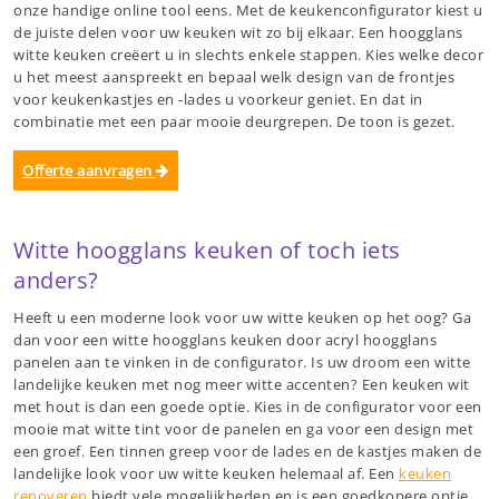
onze handige online tool eens. Met de keukenconfigurator kiest u
de juiste delen voor uw keuken wit zo bij elkaar. Een hoogglans
witte keuken creëert u in slechts enkele stappen. Kies welke decor
u het meest aanspreekt en bepaal welk design van de frontjes
voor keukenkastjes en -lades u voorkeur geniet. En dat in
combinatie met een paar mooie deurgrepen. De toon is gezet.
Offerte aanvragen
Witte hoogglans keuken of toch iets
anders?
Heeft u een moderne look voor uw witte keuken op het oog? Ga
dan voor een witte hoogglans keuken door acryl hoogglans
panelen aan te vinken in de configurator. Is uw droom een witte
landelijke keuken met nog meer witte accenten? Een keuken wit
met hout is dan een goede optie. Kies in de configurator voor een
mooie mat witte tint voor de panelen en ga voor een design met
een groef. Een tinnen greep voor de lades en de kastjes maken de
landelijke look voor uw witte keuken helemaal af. Een
keuken
renoveren
biedt vele mogelijkheden en is een goedkopere optie