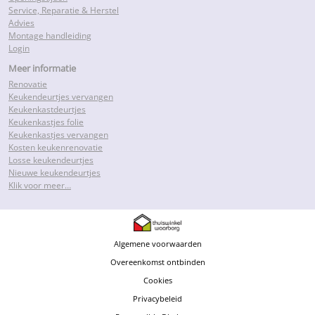
Service, Reparatie & Herstel
Advies
Montage handleiding
Login
Meer informatie
Renovatie
Keukendeurtjes vervangen
Keukenkastdeurtjes
Keukenkastjes folie
Keukenkastjes vervangen
Kosten keukenrenovatie
Losse keukendeurtjes
Nieuwe keukendeurtjes
Klik voor meer…
Algemene voorwaarden
Overeenkomst ontbinden
Cookies
Privacybeleid