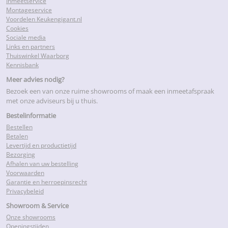
Inmeetservice
Montageservice
Voordelen Keukengigant.nl
Cookies
Sociale media
Links en partners
Thuiswinkel Waarborg
Kennisbank
Meer advies nodig?
Bezoek een van onze ruime showrooms of maak een inmeetafspraak
met onze adviseurs bij u thuis.
Bestelinformatie
Bestellen
Betalen
Levertijd en productietijd
Bezorging
Afhalen van uw bestelling
Voorwaarden
Garantie en herroepinsrecht
Privacybeleid
Showroom & Service
Onze showrooms
Openingstijden